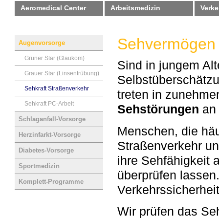
Aeromedical Center
Arbeitsmedizin
Verke
Sehvermögen 
Augenvorsorge
Grüner Star (Glaukom)
Sind in jungem Al
Grauer Star (Linsentrübung)
Selbstüberschätzu
Sehkraft Straßenverkehr
treten in zunehm
Sehkraft PC-Arbeit
Sehstörungen
an 
Schlaganfall-Vorsorge
Menschen, die häu
Herzinfarkt-Vorsorge
Straßenverkehr un
Diabetes-Vorsorge
ihre Sehfähigkeit 
Sportmedizin
überprüfen lassen.
Komplett-Programme
Verkehrssicherheit
Wir prüfen das Se