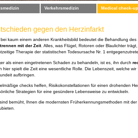
tsmedizin
Verkehrsmedizin
Medical check-u
tschieden gegen den Herzinfarkt
 bei kaum einem anderen Krankheitsbild bedeutet die Behandlung des a
trennen mit der Zeit
. Alles, was Flügel, Rotoren oder Blaulichter träg
tzeitige Therapie der statistischen Todesursache Nr. 1 entgegenzutret
ger als einen eingetretenen Schaden zu behandeln, ist es, ihn durch
re
 hier spielt die Zeit eine wesentliche Rolle. Die Lebenszeit, welche w
undeit aufbringen.
elmäßige checks helfen, Risikokonstellationen für einen drohenden Her
sönliche Strategien für eine gesündere Lebensweise zu entwickeln.
 sind bemüht, Ihnen die modernsten Früherkennungsmethoden mit der 
ubieten.