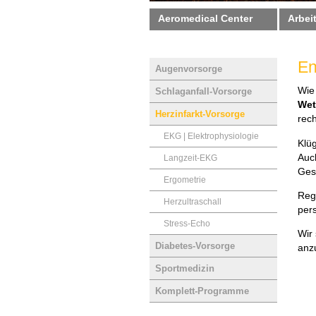
Aeromedical Center
Arbei
En
Augenvorsorge
Wie
Schlaganfall-Vorsorge
Wet
Herzinfarkt-Vorsorge
rech
EKG | Elektrophysiologie
Klü
Auch
Langzeit-EKG
Ges
Ergometrie
Reg
Herzultraschall
per
Stress-Echo
Wir
Diabetes-Vorsorge
anz
Sportmedizin
Komplett-Programme